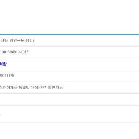
FITI시험연구원(FITI)
CB015R0919-1015
적합
20211126
어린이제품 특별법 대상>안전확인 대상
-