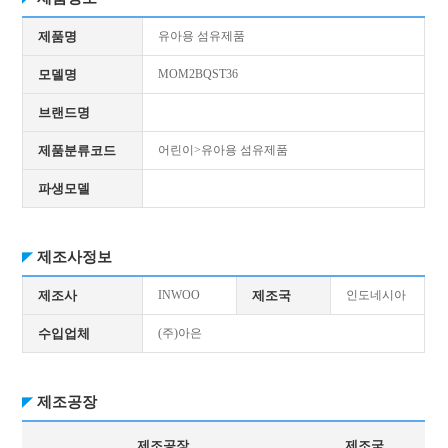
제품명
유아용 섬유제품
모델명
MOM2BQST36
브랜드명
제품분류코드
어린이>유아용 섬유제품
파생모델
제조사정보
제조사
INWOO
제조국
인도네시아
수입업체
(주)아은
제조공장
제조공장
제조국