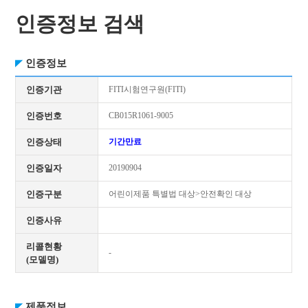
인증정보 검색
인증정보
인증기관
FITI시험연구원(FITI)
인증번호
CB015R1061-9005
인증상태
기간만료
인증일자
20190904
인증구분
어린이제품 특별법 대상>안전확인 대상
인증사유
리콜현황
-
(모델명)
제품정보