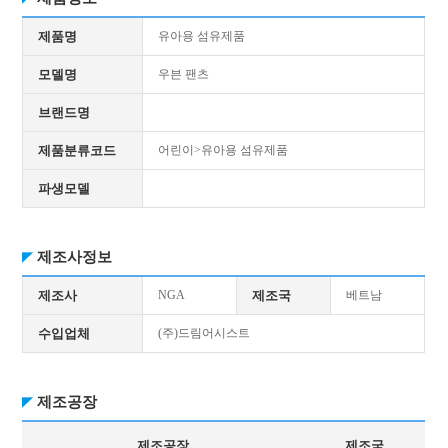
제품명
유아용 섬유제품
모델명
우븐 팬츠
브랜드명
제품분류코드
어린이>유아용 섬유제품
파생모델
제조사정보
제조사
NGA
제조국
베트남
수입업체
(주)드림어시스트
제조공장
제조공장
제조국