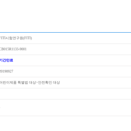
FITI시험연구원(FITI)
CB015R1133-9001
기간만료
20190927
어린이제품 특별법 대상>안전확인 대상
-