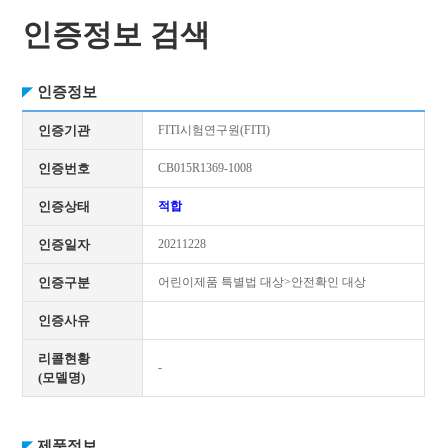
인증정보 검색
인증정보
인증기관
FITI시험연구원(FITI)
인증번호
CB015R1369-1008
인증상태
적합
인증일자
20211228
인증구분
어린이제품 특별법 대상>안전확인 대상
인증사유
리콜현황
-
(모델명)
제품정보