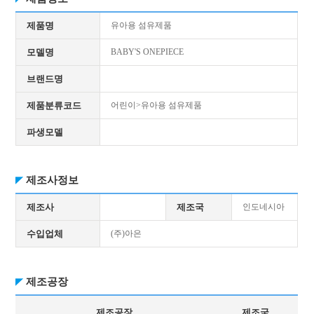
제품명
유아용 섬유제품
모델명
BABY'S ONEPIECE
브랜드명
제품분류코드
어린이>유아용 섬유제품
파생모델
제조사정보
제조사
제조국
인도네시아
수입업체
(주)아은
제조공장
제조공장
제조국