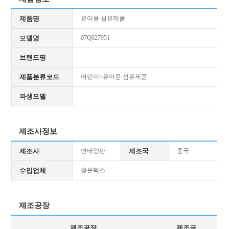
제품명
유아용 섬유제품
모델명
07Q027951
브랜드명
제품분류코드
어린이>유아용 섬유제품
파생모델
제조사정보
제조사
연태양판
제조국
중국
수입업체
청운텍스
제조공장
제조공장
제조국