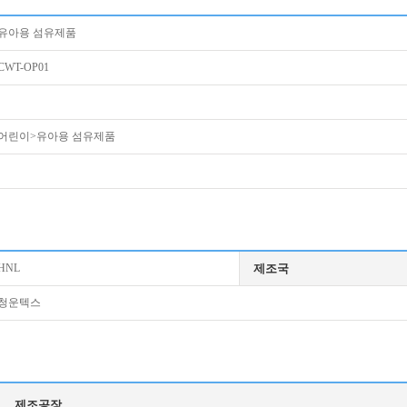
유아용 섬유제품
CWT-OP01
어린이>유아용 섬유제품
HNL
제조국
청운텍스
제조공장