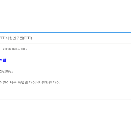
FITI시험연구원(FITI)
CB015R1609-3003
적합
20230925
어린이제품 특별법 대상>안전확인 대상
-