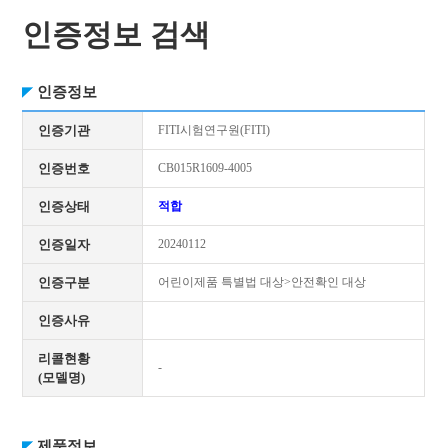
인증정보 검색
인증정보
인증기관
FITI시험연구원(FITI)
인증번호
CB015R1609-4005
인증상태
적합
인증일자
20240112
인증구분
어린이제품 특별법 대상>안전확인 대상
인증사유
리콜현황
-
(모델명)
제품정보