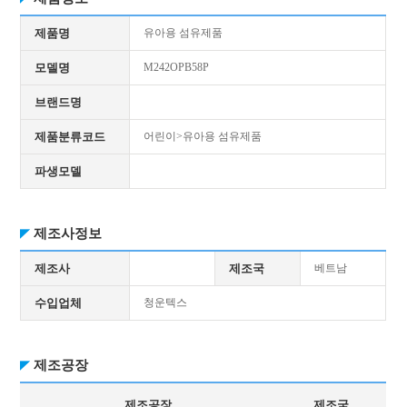
제품명
유아용 섬유제품
모델명
M242OPB58P
브랜드명
제품분류코드
어린이>유아용 섬유제품
파생모델
제조사정보
제조사
제조국
베트남
수입업체
청운텍스
제조공장
제조공장
제조국