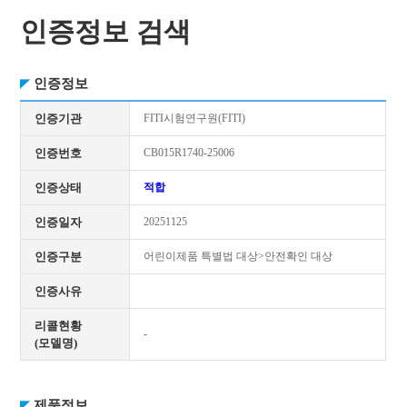
인증정보 검색
인증정보
인증기관
FITI시험연구원(FITI)
인증번호
CB015R1740-25006
인증상태
적합
인증일자
20251125
인증구분
어린이제품 특별법 대상>안전확인 대상
인증사유
리콜현황
-
(모델명)
제품정보