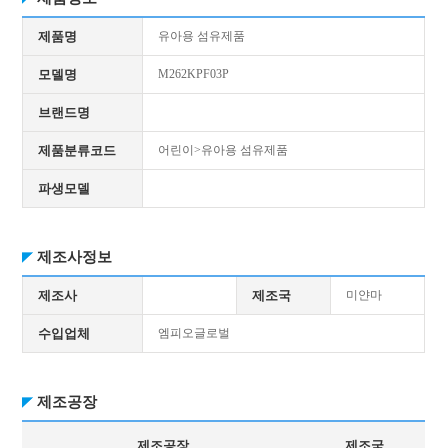
제품명
유아용 섬유제품
모델명
M262KPF03P
브랜드명
제품분류코드
어린이>유아용 섬유제품
파생모델
제조사정보
제조사
제조국
미얀마
수입업체
엠피오글로벌
제조공장
제조공장
제조국