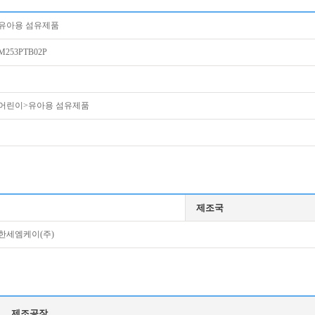
유아용 섬유제품
M253PTB02P
어린이>유아용 섬유제품
제조국
한세엠케이(주)
제조공장