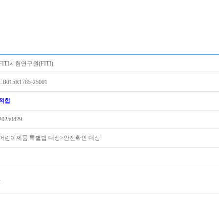
FITI시험연구원(FITI)
CB015R1785-25001
적합
20250429
어린이제품 특별법 대상>안전확인 대상
-