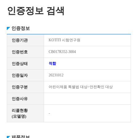
인증정보 검색
인증정보
인증기관
KOTITI 시험연구원
인증번호
CB017R352-3004
인증상태
적합
인증일자
20231012
인증구분
어린이제품 특별법 대상>안전확인 대상
인증사유
리콜현황
-
(모델명)
제품정보