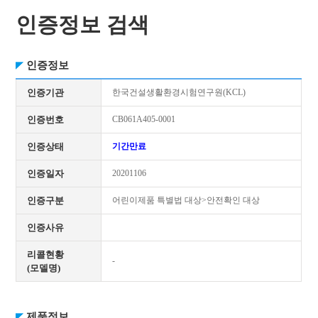
인증정보 검색
인증정보
인증기관
한국건설생활환경시험연구원(KCL)
인증번호
CB061A405-0001
인증상태
기간만료
인증일자
20201106
인증구분
어린이제품 특별법 대상>안전확인 대상
인증사유
리콜현황
-
(모델명)
제품정보