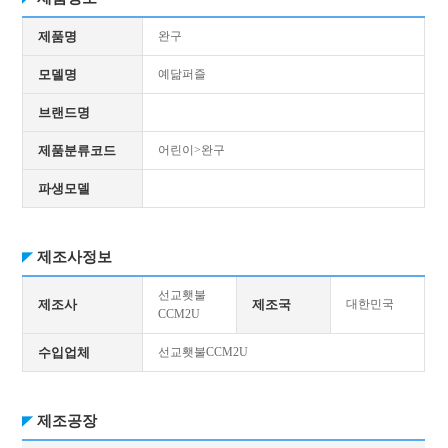
제품명
완구
모델명
예닮퍼즐
브랜드명
제품분류코드
어린이>완구
파생모델
제조사정보
선교횃불
제조사
제조국
대한민국
CCM2U
수입업체
선교횃불CCM2U
제조공장