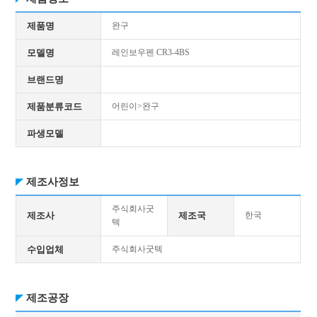
제품명
완구
모델명
레인보우펜 CR3-4BS
브랜드명
제품분류코드
어린이>완구
파생모델
제조사정보
주식회사굿
제조사
제조국
한국
텍
수입업체
주식회사굿텍
제조공장