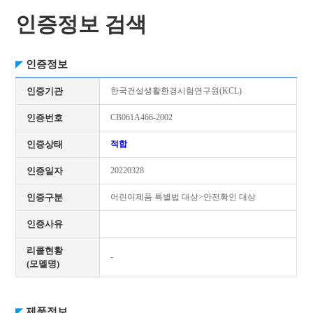
인증정보 검색
인증정보
인증기관
한국건설생활환경시험연구원(KCL)
인증번호
CB061A466-2002
인증상태
적합
인증일자
20220328
인증구분
어린이제품 특별법 대상>안전확인 대상
인증사유
리콜현황
-
(모델명)
제품정보