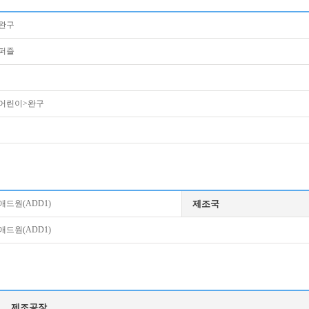
완구
퍼즐
어린이>완구
애드원(ADD1)
제조국
애드원(ADD1)
제조공장