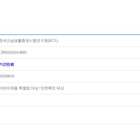
한국건설생활환경시험연구원(KCL)
CB061H424-0001
기간만료
20200818
어린이제품 특별법 대상>안전확인 대상
-