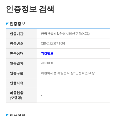
인증정보 검색
인증정보
인증기관
한국건설생활환경시험연구원(KCL)
인증번호
CB061R3517-8001
인증상태
기간만료
인증일자
20180131
인증구분
어린이제품 특별법 대상>안전확인 대상
인증사유
리콜현황
-
(모델명)
제품정보