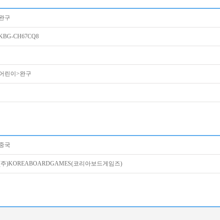
완구
KBG-CH67CQ8
어린이>완구
중국
(주)KOREABOARDGAMES(코리아보드게임즈)