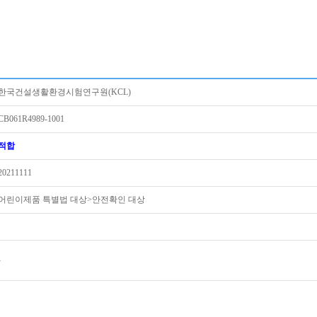
한국건설생활환경시험연구원(KCL)
CB061R4989-1001
적합
20211111
어린이제품 특별법 대상>안전확인 대상
-