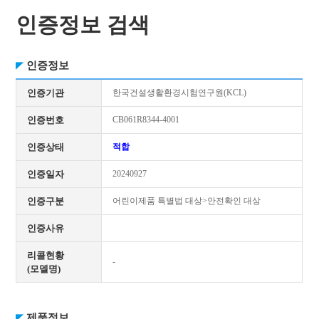
인증정보 검색
인증정보
인증기관
한국건설생활환경시험연구원(KCL)
인증번호
CB061R8344-4001
인증상태
적합
인증일자
20240927
인증구분
어린이제품 특별법 대상>안전확인 대상
인증사유
리콜현황
-
(모델명)
제품정보