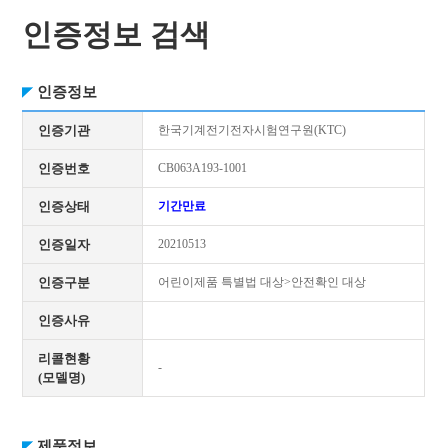
인증정보 검색
인증정보
인증기관
한국기계전기전자시험연구원(KTC)
인증번호
CB063A193-1001
인증상태
기간만료
인증일자
20210513
인증구분
어린이제품 특별법 대상>안전확인 대상
인증사유
리콜현황
-
(모델명)
제품정보