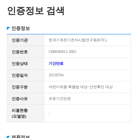
인증정보 검색
인증정보
인증기관
한국기계전기전자시험연구원(KTC)
인증번호
CB063H011-5003
인증상태
기간만료
인증일자
20150704
인증구분
어린이제품 특별법 대상>안전확인 대상
인증사유
유효기간만료
리콜현황
-
(모델명)
제품정보