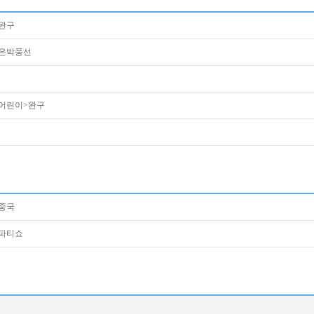
완구
은박풍선
어린이>완구
중국
파티쇼