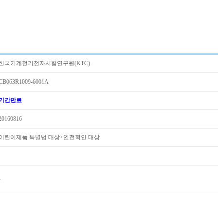
한국기계전기전자시험연구원(KTC)
CB063R1009-6001A
기간만료
20160816
어린이제품 특별법 대상>안전확인 대상
-