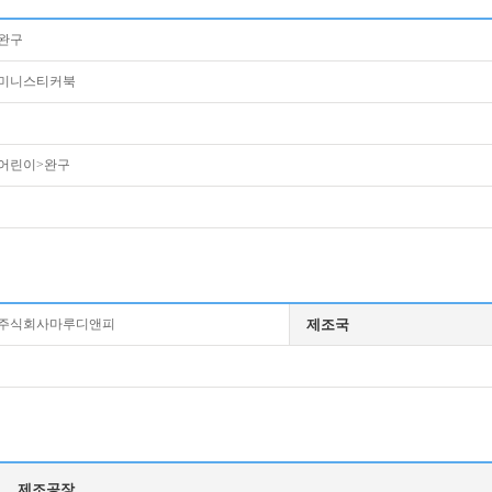
완구
미니스티커북
어린이>완구
주식회사마루디앤피
제조국
제조공장