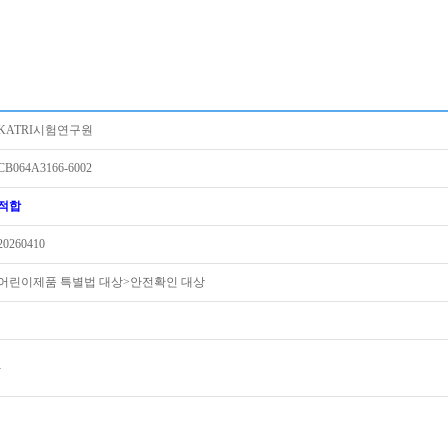
KATRI시험연구원
CB064A3166-6002
적합
20260410
어린이제품 특별법 대상>안전확인 대상
-