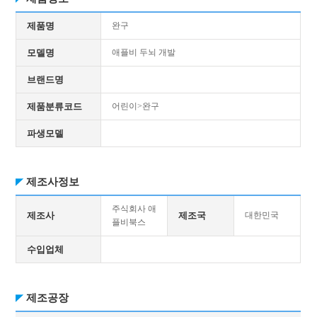
제품명
완구
모델명
애플비 두뇌 개발
브랜드명
제품분류코드
어린이>완구
파생모델
제조사정보
주식회사 애
제조사
제조국
대한민국
플비북스
수입업체
제조공장