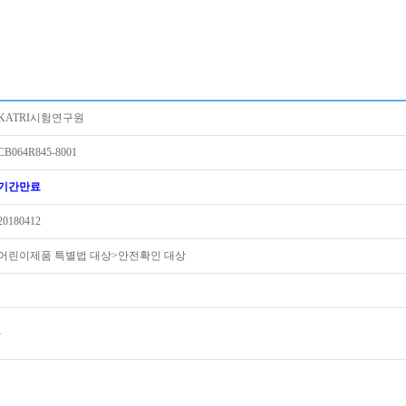
KATRI시험연구원
CB064R845-8001
기간만료
20180412
어린이제품 특별법 대상>안전확인 대상
-