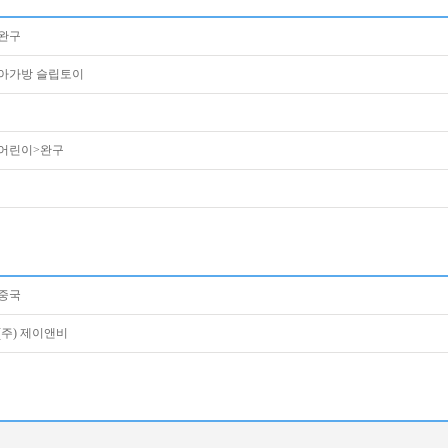
완구
아가방 슬립토이
어린이>완구
중국
(주) 제이앤비