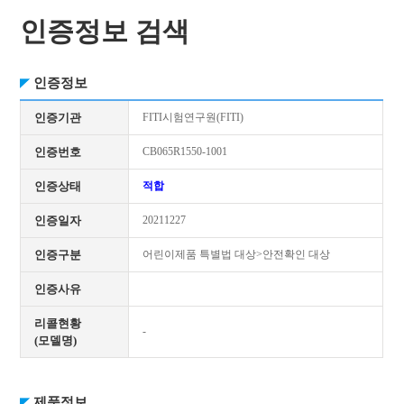
인증정보 검색
인증정보
인증기관
FITI시험연구원(FITI)
인증번호
CB065R1550-1001
인증상태
적합
인증일자
20211227
인증구분
어린이제품 특별법 대상>안전확인 대상
인증사유
리콜현황
-
(모델명)
제품정보