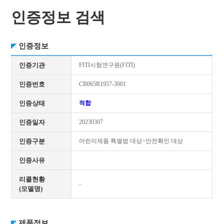
인증정보 검색
인증정보
인증기관
FITI시험연구원(FITI)
인증번호
CB065R1957-3001
인증상태
적합
인증일자
20230307
인증구분
어린이제품 특별법 대상>안전확인 대상
인증사유
리콜현황
-
(모델명)
제품정보