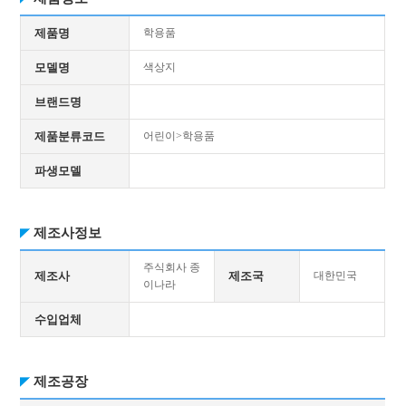
제품명
학용품
모델명
색상지
브랜드명
제품분류코드
어린이>학용품
파생모델
제조사정보
주식회사 종
제조사
제조국
대한민국
이나라
수입업체
제조공장