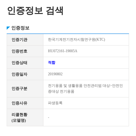
인증정보 검색
인증정보
인증기관
한국기계전기전자시험연구원(KTC)
인증번호
HU072161-19005A
인증상태
적합
인증일자
20190802
전기용품 및 생활용품 안전관리법 대상>안전인
인증구분
증대상 전기용품
인증사유
파생등록
리콜현황
-
(모델명)