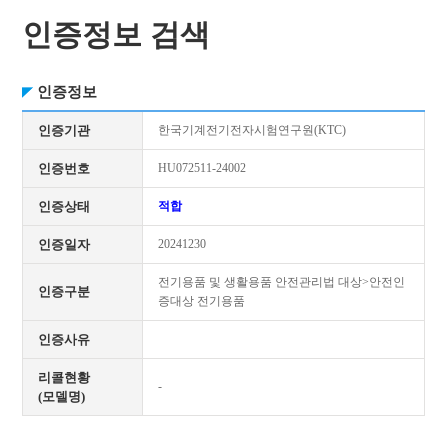
인증정보 검색
인증정보
인증기관
한국기계전기전자시험연구원(KTC)
인증번호
HU072511-24002
인증상태
적합
인증일자
20241230
전기용품 및 생활용품 안전관리법 대상>안전인
인증구분
증대상 전기용품
인증사유
리콜현황
-
(모델명)