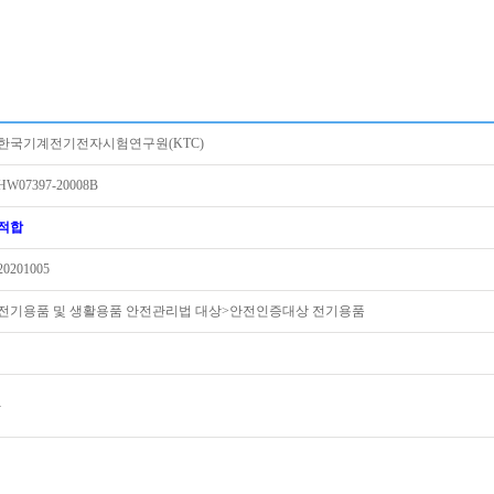
한국기계전기전자시험연구원(KTC)
HW07397-20008B
적합
20201005
전기용품 및 생활용품 안전관리법 대상>안전인증대상 전기용품
-