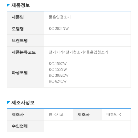
제품정보
제품명
물흡입청소기
모델명
KC-2024NW
브랜드명
제품분류코드
전기기기>전기청소기>물흡입청소기
KC-150CW
KC-155NW
파생모델
KC-3032CW
KC-624CW
제조사정보
제조사
한국시코
제조국
대한민국
수입업체