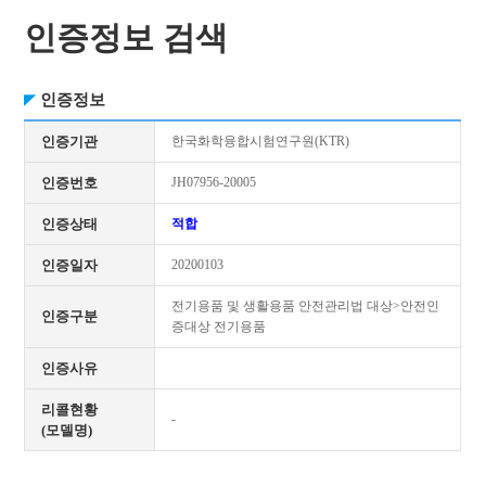
인증정보 검색
인증정보
인증기관
한국화학융합시험연구원(KTR)
인증번호
JH07956-20005
인증상태
적합
인증일자
20200103
전기용품 및 생활용품 안전관리법 대상>안전인
인증구분
증대상 전기용품
인증사유
리콜현황
-
(모델명)