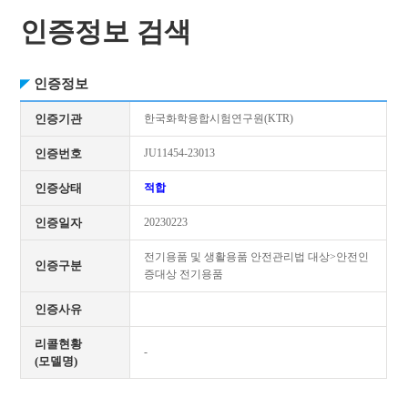
인증정보 검색
인증정보
인증기관
한국화학융합시험연구원(KTR)
인증번호
JU11454-23013
인증상태
적합
인증일자
20230223
전기용품 및 생활용품 안전관리법 대상>안전인
인증구분
증대상 전기용품
인증사유
리콜현황
-
(모델명)