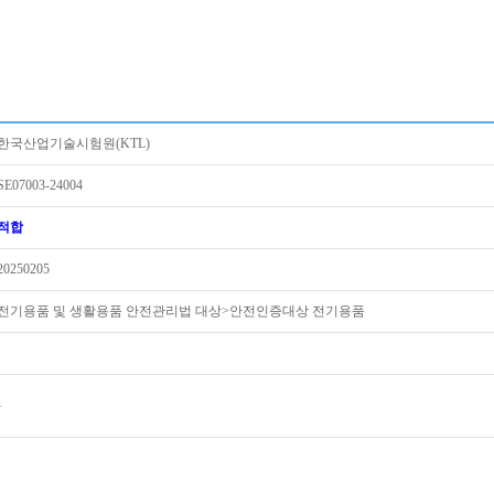
한국산업기술시험원(KTL)
SE07003-24004
적합
20250205
전기용품 및 생활용품 안전관리법 대상>안전인증대상 전기용품
-