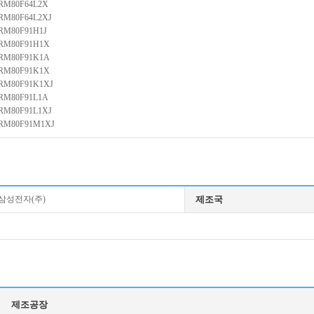
RM80F64L2X
RM80F64L2XJ
RM80F91H1J
RM80F91H1X
RM80F91K1A
RM80F91K1X
RM80F91K1XJ
RM80F91L1A
RM80F91L1XJ
RM80F91M1XJ
삼성전자(주)
제조국
제조공장