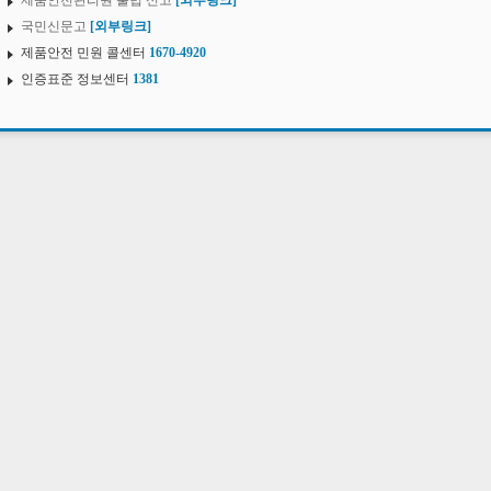
제품안전관리원 불법 신고
[외부링크]
국민신문고
[외부링크]
제품안전 민원 콜센터
1670-4920
인증표준 정보센터
1381