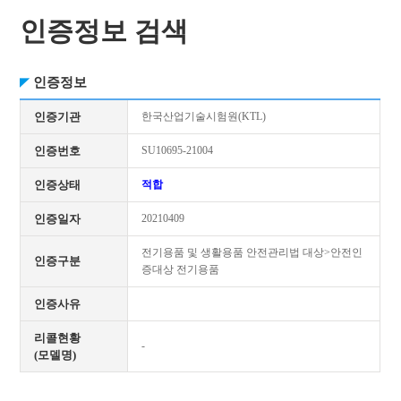
인증정보 검색
인증정보
인증기관
한국산업기술시험원(KTL)
인증번호
SU10695-21004
인증상태
적합
인증일자
20210409
전기용품 및 생활용품 안전관리법 대상>안전인
인증구분
증대상 전기용품
인증사유
리콜현황
-
(모델명)