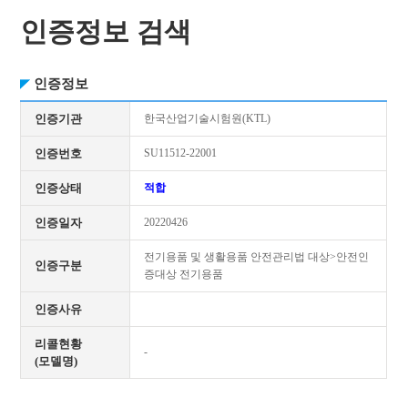
인증정보 검색
인증정보
인증기관
한국산업기술시험원(KTL)
인증번호
SU11512-22001
인증상태
적합
인증일자
20220426
전기용품 및 생활용품 안전관리법 대상>안전인
인증구분
증대상 전기용품
인증사유
리콜현황
-
(모델명)