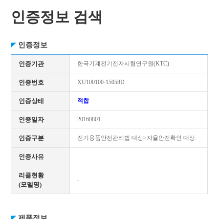
인증정보 검색
인증정보
인증기관
한국기계전기전자시험연구원(KTC)
인증번호
XU100100-15058D
인증상태
적합
인증일자
20160801
인증구분
전기용품안전관리법 대상>자율안전확인 대상
인증사유
리콜현황
-
(모델명)
제품정보