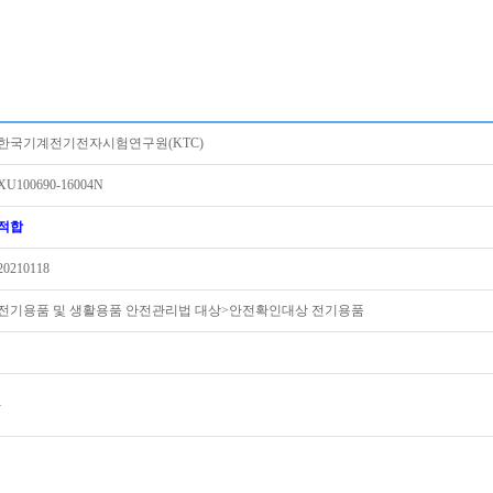
한국기계전기전자시험연구원(KTC)
XU100690-16004N
적합
20210118
전기용품 및 생활용품 안전관리법 대상>안전확인대상 전기용품
-