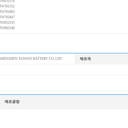
TW632570
TW701552
TW701893
TW702847
TW852535
TW902540
SHENZHEN TAIWOO BATTERY CO.,LTD
제조국
제조공장