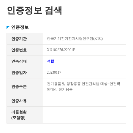
인증정보 검색
인증정보
인증기관
한국기계전기전자시험연구원(KTC)
인증번호
XU102876-22001E
인증상태
적합
인증일자
20230117
전기용품 및 생활용품 안전관리법 대상>안전확
인증구분
인대상 전기용품
인증사유
리콜현황
-
(모델명)