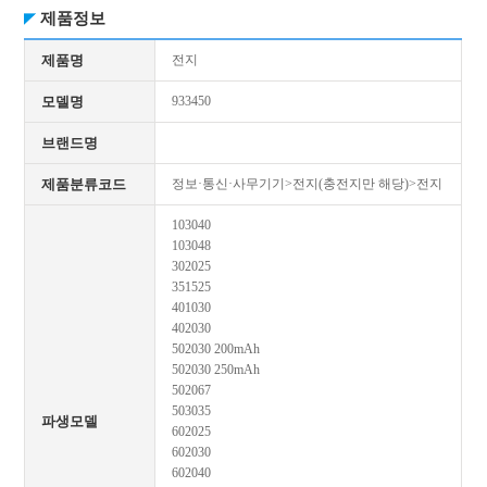
제품정보
제품명
전지
모델명
933450
브랜드명
제품분류코드
정보·통신·사무기기>전지(충전지만 해당)>전지
103040
103048
302025
351525
401030
402030
502030 200mAh
502030 250mAh
502067
503035
파생모델
602025
602030
602040