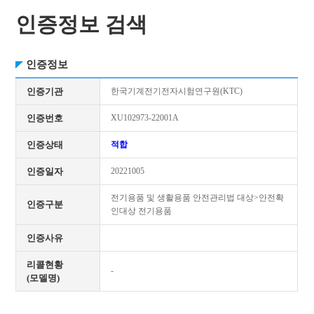
인증정보 검색
인증정보
인증기관
한국기계전기전자시험연구원(KTC)
인증번호
XU102973-22001A
인증상태
적합
인증일자
20221005
전기용품 및 생활용품 안전관리법 대상>안전확
인증구분
인대상 전기용품
인증사유
리콜현황
-
(모델명)