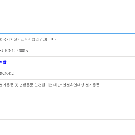
한국기계전기전자시험연구원(KTC)
XU103419-24001A
적합
20240412
전기용품 및 생활용품 안전관리법 대상>안전확인대상 전기용품
-