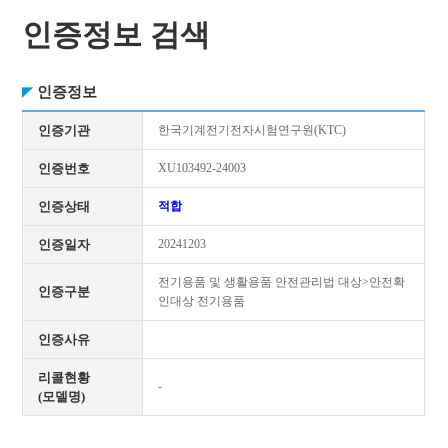
인증정보 검색
인증정보
인증기관
한국기계전기전자시험연구원(KTC)
인증번호
XU103492-24003
인증상태
적합
인증일자
20241203
전기용품 및 생활용품 안전관리법 대상>안전확
인증구분
인대상 전기용품
인증사유
리콜현황
-
(모델명)