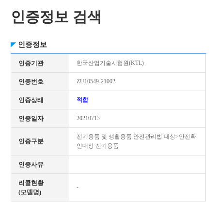
인증정보 검색
인증정보
인증기관
한국산업기술시험원(KTL)
인증번호
ZU10549-21002
인증상태
적합
인증일자
20210713
전기용품 및 생활용품 안전관리법 대상>안전확
인증구분
인대상 전기용품
인증사유
리콜현황
-
(모델명)