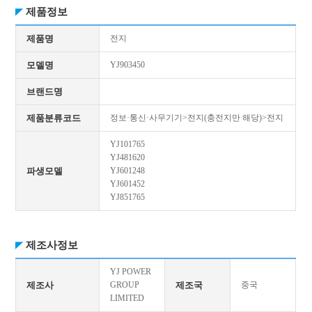
제품정보
제품명
전지
모델명
YJ903450
브랜드명
제품분류코드
정보·통신·사무기기>전지(충전지만 해당)>전지
YJ101765
YJ481620
파생모델
YJ601248
YJ601452
YJ851765
제조사정보
YJ POWER
제조사
GROUP
제조국
중국
LIMITED